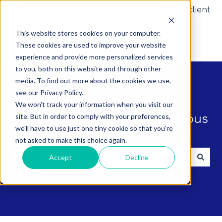
Français
Afficher le sous-menu pour les traductio
Portail client
This website stores cookies on your computer.
These cookies are used to improve your website
experience and provide more personalized services
to you, both on this website and through other
media. To find out more about the cookies we use,
see our Privacy Policy.
We won't track your information when you visit our
site. But in order to comply with your preferences,
Bonjour. Comment pouvons-nous
we'll have to use just one tiny cookie so that you're
vous aider ?
not asked to make this choice again.
Accept
Decline
Il n'y a aucune suggestion car le champ de recherc